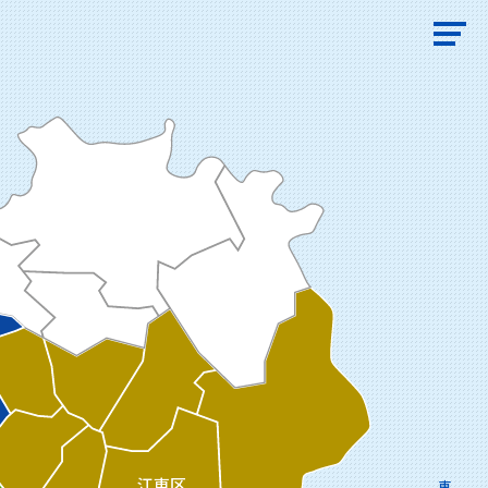
足立区
江東区