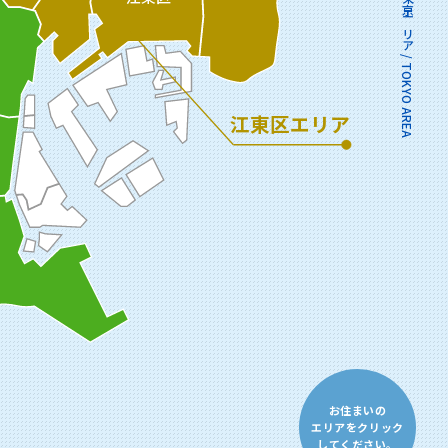
東京エリア / TOKYO AREA
江東区エリア
お住まいの
エリアをクリック
してください。