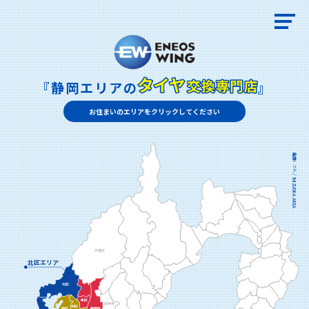
『静岡エリアの
』
お住まいのエリアをクリックしてください
静岡エリア / SHIZUOKA AREA
天竜区
北区エリア
北区
東区
袋井市
中区
西区
磐田市