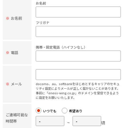
お名前
※
お名前
フリガナ
携帯・固定電話（ハイフンなし）
※
電話
※
メール
docomo、au、softbankをはじめとするキャリアのセキュ
リティ設定によりメールが正しく届かないことがあります。
事前に「eneos-wing.co.jp」のドメインを受信できるよう
に設定をお願いいたします。
いつでも
希望あり
ご連絡可能な
時間帯
~
頃