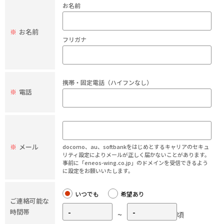
お名前
※
お名前
フリガナ
携帯・固定電話（ハイフンなし）
※
電話
※
メール
docomo、au、softbankをはじめとするキャリアのセキュ
リティ設定によりメールが正しく届かないことがあります。
事前に「eneos-wing.co.jp」のドメインを受信できるよう
に設定をお願いいたします。
いつでも
希望あり
ご連絡可能な
時間帯
~
頃