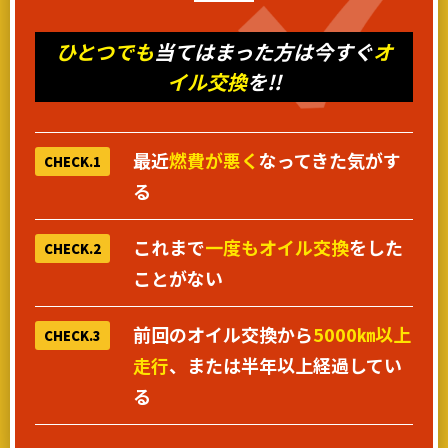
ひとつでも
当てはまった方は今すぐ
オ
イル交換
を!!
最近
燃費が悪く
なってきた気がす
CHECK.1
る
これまで
一度もオイル交換
をした
CHECK.2
ことがない
前回のオイル交換から
5000㎞以上
CHECK.3
走行
、または半年以上経過してい
る