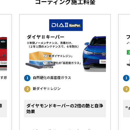
コーティング施工料金
す
ガ
自然硬化の高密度ガラス
1
1
新ダイヤⅡレジン
2
2
車
ダイヤモンドキーパーの2倍の艶と自浄
"
効果