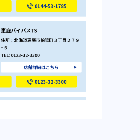
0144-53-1785
恵庭バイパスTS
住所：北海道恵庭市柏陽町３丁目２７９
−５
TEL: 0123-32-3300
店舗詳細はこちら
0123-32-3300
ルート36札幌TS
住所：北海道札幌市清田区里塚1条2丁目
3－1
TEL: 011-882-4688