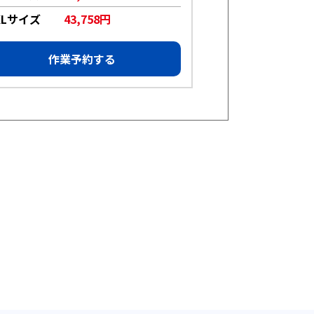
XLサイズ
43,758円
XLサイズ
1
作業予約する
作業