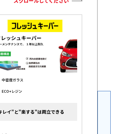
スクロールしてください
中密度ガラス
自然硬化の「高密
1
ECO+レジン
タフ（耐候力）に
2
キレイ"と"楽する"は両立できる
鉄粉付着に強いKee