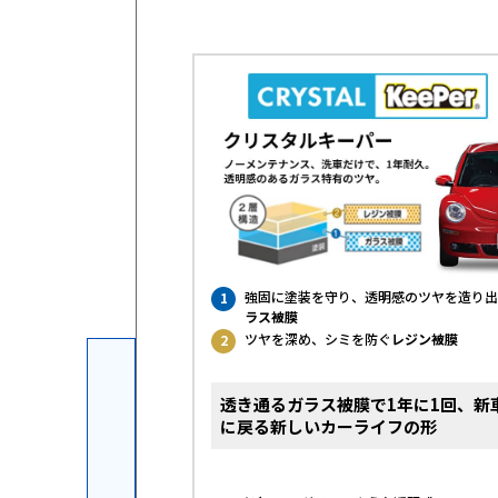
強固に塗装を守り、透明感のツヤを造り出
1
ラス被膜
ツヤを深め、シミを防ぐ
レジン被膜
2
透き通るガラス被膜で1年に1回、新
ベルでキープ
に戻る新しいカーライフの形