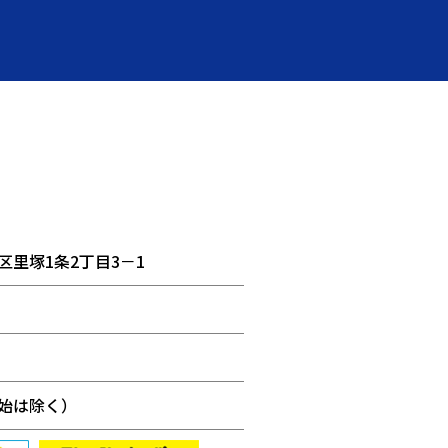
里塚1条2丁目3－1
始は除く）