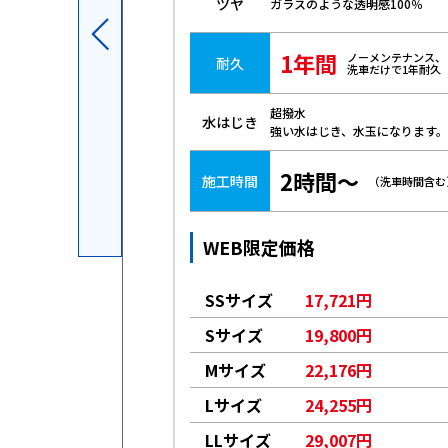
ツヤ
ガラスのような透明感100％
1年間
ノーメンテナンス、
耐久
洗車だけで1年耐久
超撥水
水はじき
強い水はじき、水玉になります。
2時間～
施工時間
（洗車時間含む
WEB限定価格
561円
SSサイズ
17,721円
026円
Sサイズ
19,800円
491円
Mサイズ
22,176円
263円
Lサイズ
24,255円
619円
LLサイズ
29,007円