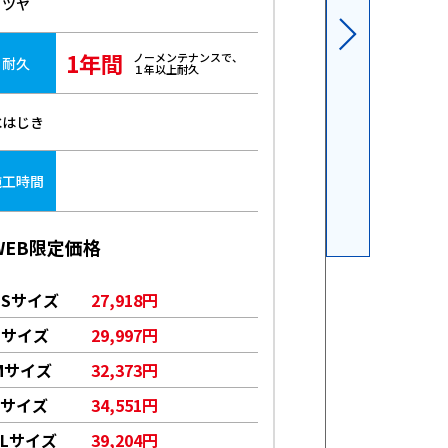
ツヤ
ツヤ
1年間
3年
ノーメンテナンスで、
耐久
耐久
１年以上耐久
水はじき
水はじき
4〜
施工時間
施工時間
WEB限定価格
WEB限定価格
SSサイズ
27,918円
SSサイズ
7
Sサイズ
29,997円
Sサイズ
8
Mサイズ
32,373円
Mサイズ
8
Lサイズ
34,551円
Lサイズ
9
LLサイズ
39,204円
LLサイズ
1