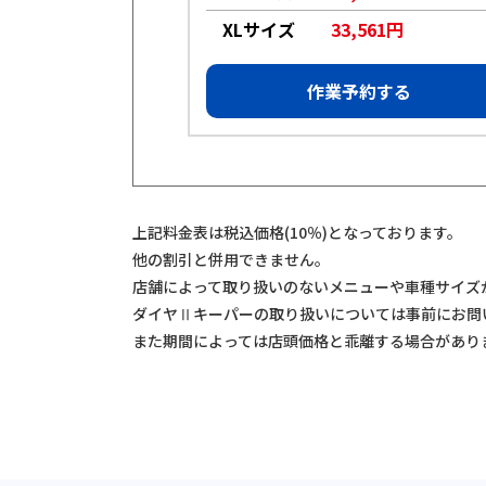
984円
XLサイズ
33,561円
約する
作業予約する
上記料金表は税込価格(10％)となっております。
他の割引と併用できません。
店舗によって取り扱いのないメニューや車種サイズ
ダイヤⅡキーパーの取り扱いについては事前にお問
また期間によっては店頭価格と乖離する場合があり