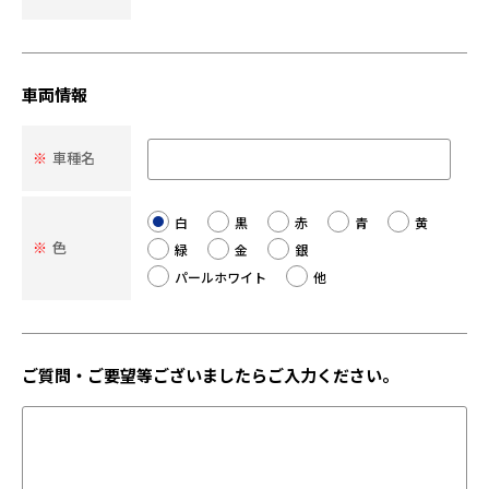
車両情報
※
車種名
白
黒
赤
青
黄
※
色
緑
金
銀
パールホワイト
他
ご質問・ご要望等ございましたらご入力ください。