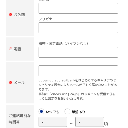
※
お名前
フリガナ
携帯・固定電話（ハイフンなし）
※
電話
docomo、au、softbankをはじめとするキャリアのセ
※
メール
キュリティ設定によりメールが正しく届かないことがあ
ります。
事前に「eneos-wing.co.jp」のドメインを受信できる
ように設定をお願いいたします。
いつでも
希望あり
ご連絡可能な
時間帯
~
頃