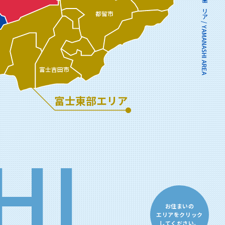
山梨エリア / YAMANASHI AREA
都留市
富士吉田市
富士東部エリア
HI
お住まいの
エリアをクリック
してください。