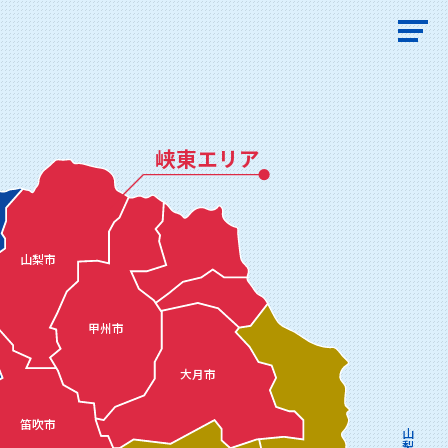
峡東エリア
山梨市
甲州市
大月市
笛吹市