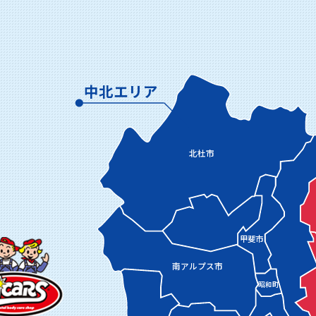
中北エリア
北杜市
甲斐市
南アルプス市
昭和町