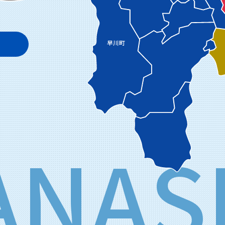
』
早川町
ANAS