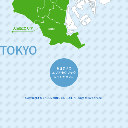
大田区エリア
大田区
TOKYO
お住まいの
エリアをクリック
してください。
Copyright © ENEOS WING Co., Ltd. All Rights Reserved.