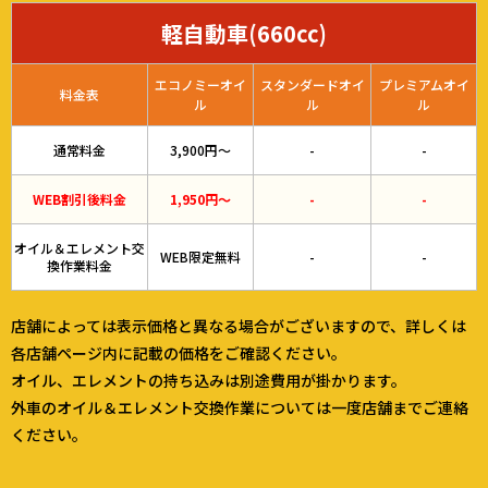
軽自動車(660cc)
エコノミーオイ
スタンダードオイ
プレミアムオイ
料金表
ル
ル
ル
通常料金
3,900円～
-
-
WEB割引後料金
1,950円～
-
-
オイル＆エレメント交
WEB限定無料
-
-
換作業料金
店舗によっては表示価格と異なる場合がございますので、詳しくは
各店舗ページ内に記載の価格をご確認ください。
オイル、エレメントの持ち込みは別途費用が掛かります。
外車のオイル＆エレメント交換作業については一度店舗までご連絡
ください。