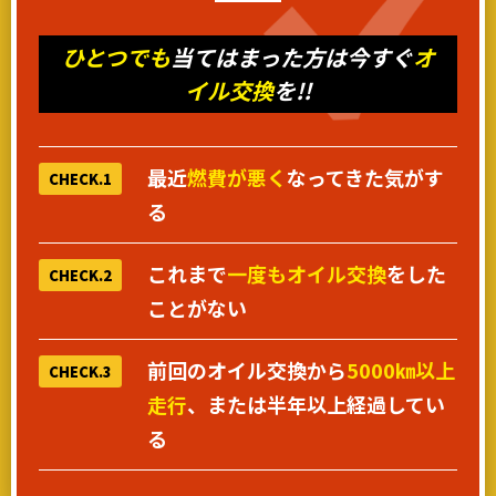
ひとつでも
当てはまった方は今すぐ
オ
イル交換
を!!
最近
燃費が悪く
なってきた気がす
CHECK.1
る
これまで
一度もオイル交換
をした
CHECK.2
ことがない
前回のオイル交換から
5000㎞以上
CHECK.3
走行
、または半年以上経過してい
る