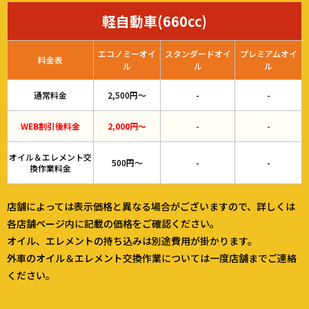
軽自動車(660cc)
エコノミーオイ
スタンダードオイ
プレミアムオイ
料金表
ル
ル
ル
通常料金
2,500円～
-
-
WEB割引後料金
2,000円～
-
-
オイル＆エレメント交
500円～
-
-
換作業料金
店舗によっては表示価格と異なる場合がございますので、詳しくは
各店舗ページ内に記載の価格をご確認ください。
オイル、エレメントの持ち込みは別途費用が掛かります。
外車のオイル＆エレメント交換作業については一度店舗までご連絡
ください。