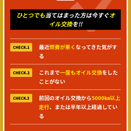
ひとつでも
当てはまった方は今すぐ
オ
イル交換
を!!
最近
燃費が悪く
なってきた気がす
CHECK.1
る
これまで
一度もオイル交換
をした
CHECK.2
ことがない
前回のオイル交換から
5000㎞以上
CHECK.3
走行
、または半年以上経過してい
る