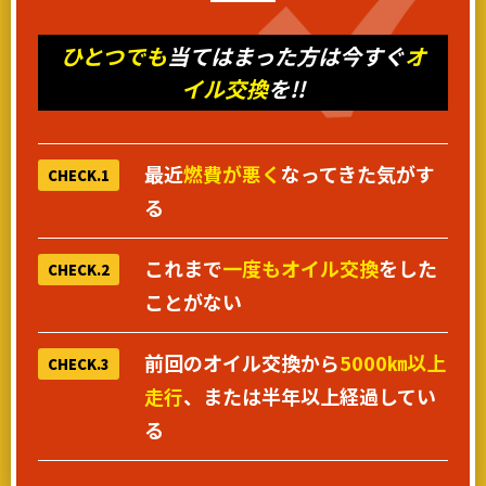
ひとつでも
当てはまった方は今すぐ
オ
イル交換
を!!
最近
燃費が悪く
なってきた気がす
CHECK.1
る
これまで
一度もオイル交換
をした
CHECK.2
ことがない
前回のオイル交換から
5000㎞以上
CHECK.3
走行
、または半年以上経過してい
る