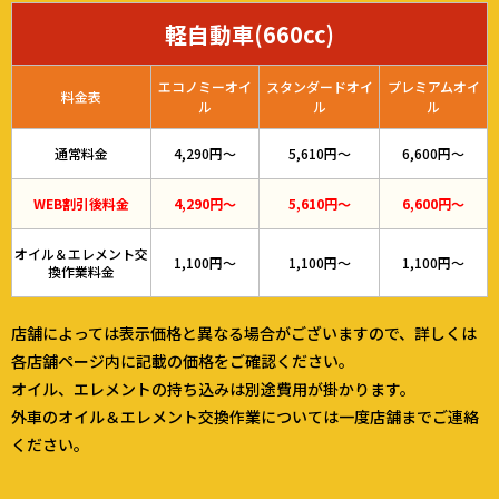
軽自動車(660cc)
エコノミーオイ
スタンダードオイ
プレミアムオイ
料金表
ル
ル
ル
通常料金
4,290円～
5,610円～
6,600円～
WEB割引後料金
4,290円～
5,610円～
6,600円～
オイル＆エレメント交
1,100円～
1,100円～
1,100円～
換作業料金
店舗によっては表示価格と異なる場合がございますので、詳しくは
各店舗ページ内に記載の価格をご確認ください。
オイル、エレメントの持ち込みは別途費用が掛かります。
外車のオイル＆エレメント交換作業については一度店舗までご連絡
ください。