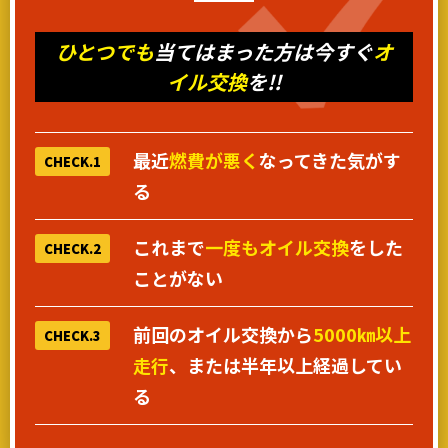
ひとつでも
当てはまった方は今すぐ
オ
イル交換
を!!
最近
燃費が悪く
なってきた気がす
CHECK.1
る
これまで
一度もオイル交換
をした
CHECK.2
ことがない
前回のオイル交換から
5000㎞以上
CHECK.3
走行
、または半年以上経過してい
る