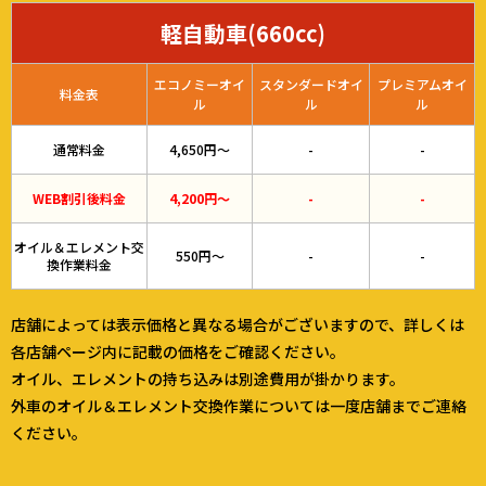
軽自動車(660cc)
エコノミーオイ
スタンダードオイ
プレミアムオイ
料金表
ル
ル
ル
通常料金
4,650円～
-
-
WEB割引後料金
4,200円～
-
-
オイル＆エレメント交
550円～
-
-
換作業料金
店舗によっては表示価格と異なる場合がございますので、詳しくは
各店舗ページ内に記載の価格をご確認ください。
オイル、エレメントの持ち込みは別途費用が掛かります。
外車のオイル＆エレメント交換作業については一度店舗までご連絡
ください。