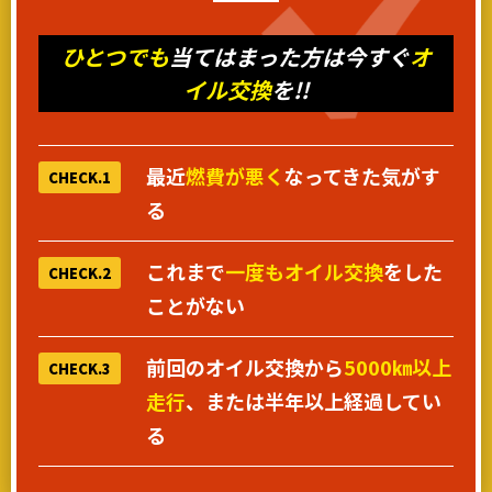
ひとつでも
当てはまった方は今すぐ
オ
イル交換
を!!
最近
燃費が悪く
なってきた気がす
CHECK.1
る
これまで
一度もオイル交換
をした
CHECK.2
ことがない
前回のオイル交換から
5000㎞以上
CHECK.3
走行
、または半年以上経過してい
る