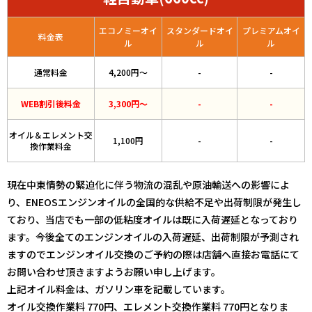
エコノミーオイ
スタンダードオイ
プレミアムオイ
料金表
ル
ル
ル
通常料金
4,200円〜
-
-
WEB割引後料金
3,300円〜
-
-
オイル＆エレメント交
1,100円
-
-
換作業料金
現在中東情勢の緊迫化に伴う物流の混乱や原油輸送への影響によ
り、ENEOSエンジンオイルの全国的な供給不足や出荷制限が発生し
ており、当店でも一部の低粘度オイルは既に入荷遅延となっており
ます。今後全てのエンジンオイルの入荷遅延、出荷制限が予測され
ますのでエンジンオイル交換のご予約の際は店舗へ直接お電話にて
お問い合わせ頂きますようお願い申し上げます。
上記オイル料金は、ガソリン車を記載しています。
オイル交換作業料 770円、エレメント交換作業料 770円となりま