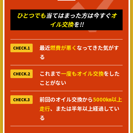
ひとつでも
当てはまった方は今すぐ
オ
イル交換
を!!
最近
燃費が悪く
なってきた気がす
CHECK.1
る
これまで
一度もオイル交換
をした
CHECK.2
ことがない
前回のオイル交換から
5000㎞以上
CHECK.3
走行
、または半年以上経過してい
る