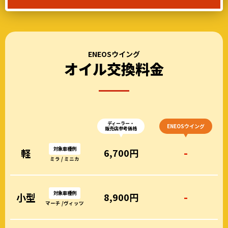
ENEOSウイング
オイル交換料金
ディーラー・
ENEOSウイング
販売店参考価格
対象車種例
-
軽
6,700円
ミラ / ミニカ
対象車種例
-
小型
8,900円
マーチ /ヴィッツ