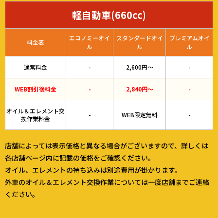
軽自動車(660cc)
エコノミーオイ
スタンダードオイ
プレミアムオイ
料金表
ル
ル
ル
通常料金
-
2,600円～
-
WEB割引後料金
-
2,840円～
-
オイル＆エレメント交
-
WEB限定無料
-
換作業料金
店舗によっては表示価格と異なる場合がございますので、詳しくは
各店舗ページ内に記載の価格をご確認ください。
オイル、エレメントの持ち込みは別途費用が掛かります。
外車のオイル＆エレメント交換作業については一度店舗までご連絡
ください。