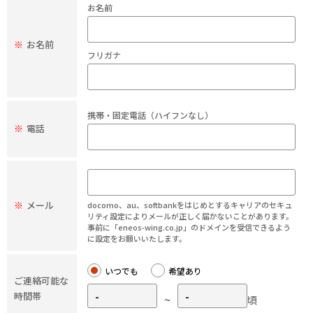
お名前
※
お名前
フリガナ
携帯・固定電話（ハイフンなし）
※
電話
※
メール
docomo、au、softbankをはじめとするキャリアのセキュ
リティ設定によりメールが正しく届かないことがあります。
事前に「eneos-wing.co.jp」のドメインを受信できるよう
に設定をお願いいたします。
いつでも
希望あり
ご連絡可能な
時間帯
~
頃