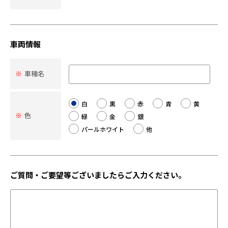
車両情報
※
車種名
白
黒
赤
青
黄
※
色
緑
金
銀
パールホワイト
他
ご質問・ご要望等ございましたらご入力ください。