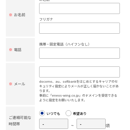
※
お名前
フリガナ
携帯・固定電話（ハイフンなし）
※
電話
docomo、au、softbankをはじめとするキャリアのセ
※
メール
キュリティ設定によりメールが正しく届かないことがあ
ります。
事前に「eneos-wing.co.jp」のドメインを受信できる
ように設定をお願いいたします。
いつでも
希望あり
ご連絡可能な
時間帯
~
頃