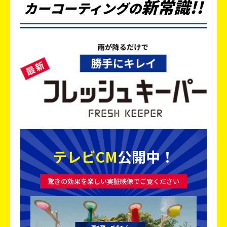
新
常
識
!!
カーコーティングの
テレビCM
公開中！
驚きの効果を楽しい実証映像でご覧ください