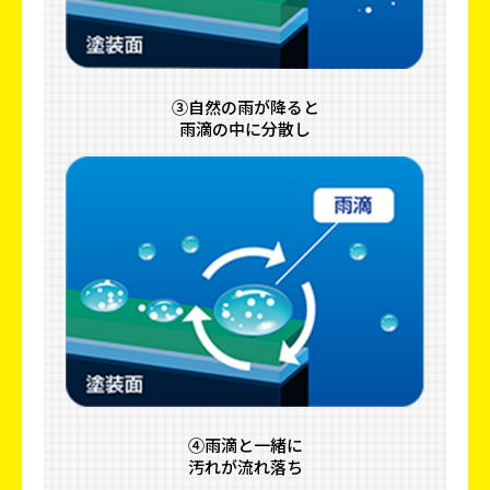
③自然の雨が降ると
雨滴の中に分散し
④雨滴と一緒に
汚れが流れ落ち