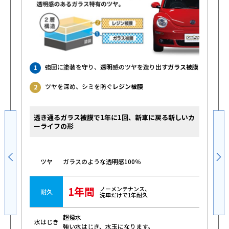
強固に塗装を守り、透明感のツヤを造り出す
ガラス被膜
1
ツヤを深め、シミを防ぐ
レジン被膜
2
透き通るガラス被膜で1年に1回、新車に戻る新しいカ
ーライフの形
ガラスのような透明感100％
ツヤ
1年間
ノーメンテナンス、
耐久
洗車だけで1年耐久
超撥水
水はじき
強い水はじき、水玉になります。