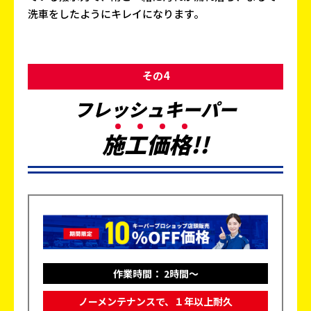
洗車をしたようにキレイになります。
その4
フレッシュキーパー
施
工
価
格
!!
作業時間： 2時間～
ノーメンテナンスで、１年以上耐久