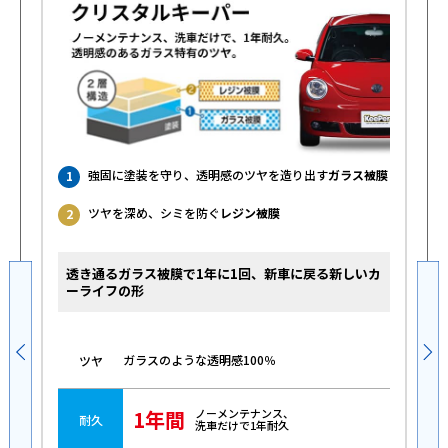
強固に塗装を守り、透明感のツヤを造り出す
ガラス被膜
1
ツヤを深め、シミを防ぐ
レジン被膜
2
透き通るガラス被膜で1年に1回、新車に戻る新しいカ
ーライフの形
ガラスのような透明感100％
ツヤ
1年間
ノーメンテナンス、
耐久
洗車だけで1年耐久