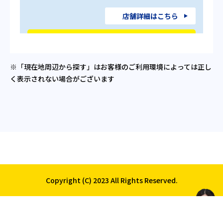
店舗詳細はこちら
作業予約する
電話で相談する
※「現在地周辺から探す」はお客様のご利用環境によっては正し
く表示されない場合がございます
厩橋SS
住所：東京都墨田区本所 1-
24-10
TEL: 03-3623-7681
店舗詳細はこちら
Copyright (C) 2023 All Rights Reserved.
作業予約する
電話で相談する