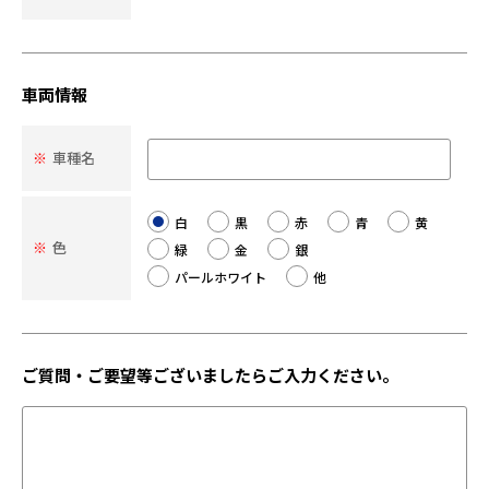
車両情報
※
車種名
白
黒
赤
青
黄
※
色
緑
金
銀
パールホワイト
他
ご質問・ご要望等ございましたらご入力ください。