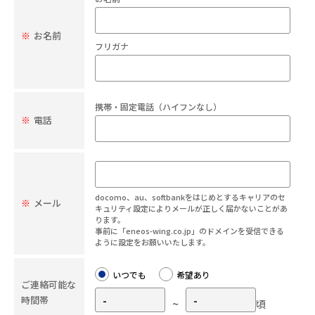
※
お名前
フリガナ
携帯・固定電話（ハイフンなし）
※
電話
docomo、au、softbankをはじめとするキャリアのセ
※
メール
キュリティ設定によりメールが正しく届かないことがあ
ります。
事前に「eneos-wing.co.jp」のドメインを受信できる
ように設定をお願いいたします。
いつでも
希望あり
ご連絡可能な
時間帯
~
頃