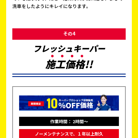
洗車をしたようにキレイになります。
その4
フレッシュキーパー
施
工
価
格
!!
作業時間： 2時間～
ノーメンテナンスで、１年以上耐久