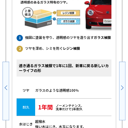
強固に塗装を守り、透明感のツヤを造り出す
ガラス被膜
1
ツヤを深め、シミを防ぐ
レジン被膜
2
透き通るガラス被膜で1年に1回、新車に戻る新しいカ
ーライフの形
ガラスのような透明感100％
ツヤ
1年間
ノーメンテナンス、
耐久
洗車だけで1年耐久
超撥水
水はじき
強い水はじき、水玉になります。