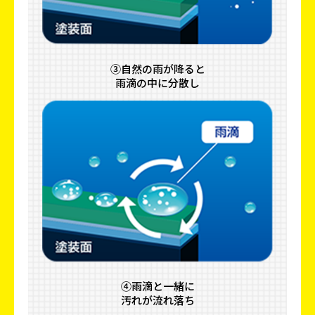
③自然の雨が降ると
雨滴の中に分散し
④雨滴と一緒に
汚れが流れ落ち