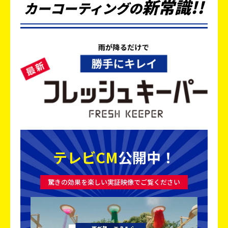
新
常
識
!!
カーコーティングの
テレビCM
公開中！
驚きの効果を楽しい実証映像でご覧ください