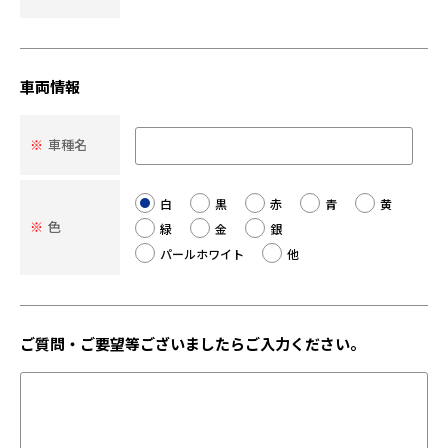
車両情報
※
車種名
白
黒
赤
青
黄
※
色
緑
金
銀
パールホワイト
他
ご質問・ご要望等ございましたらご入力ください。