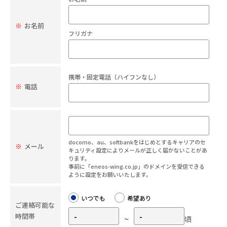
※
お名前
フリガナ
携帯・固定電話（ハイフンなし）
※
電話
docomo、au、softbankをはじめとするキャリアのセ
※
メール
キュリティ設定によりメールが正しく届かないことがあ
ります。
事前に「eneos-wing.co.jp」のドメインを受信できる
ように設定をお願いいたします。
いつでも
希望あり
ご連絡可能な
時間帯
~
頃