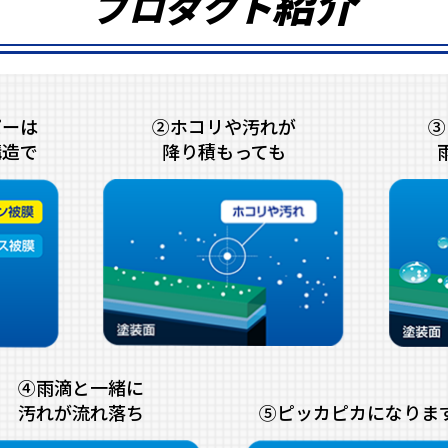
紹
介
プロダクト
パーは
②ホコリや汚れが
③
構造で
降り積もっても
④雨滴と一緒に
汚れが流れ落ち
⑤ピッカピカになりま