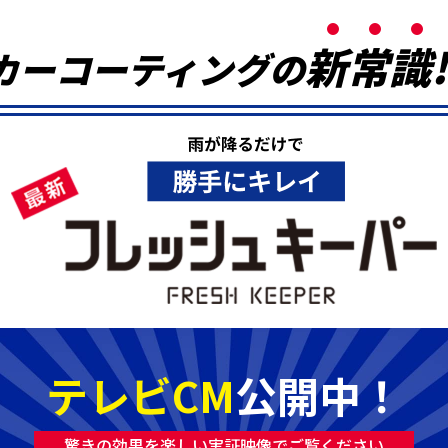
新
常
識
!
カーコーティングの
テレビCM
公開中！
驚きの効果を楽しい実証映像でご覧ください