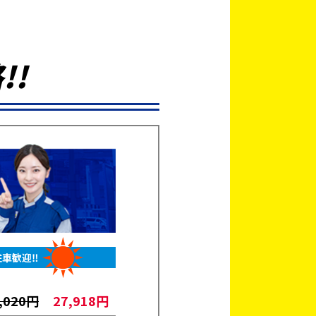
格
!!
駐車歓迎‼
,020円
27,918円