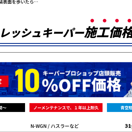
装表面を歩いたら…
施
工
価
レッシュキーパー
間～
ノーメンテナンスで、１年以上耐久
青空
31
N-WGN / ハスラーなど