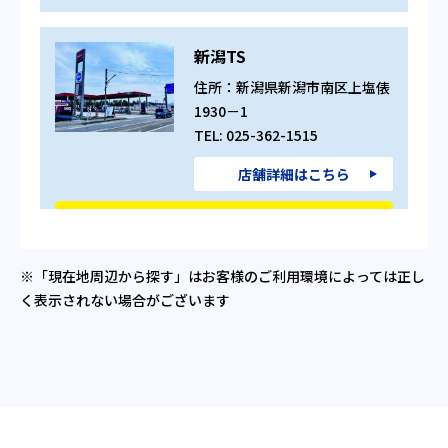
新潟TS
住所：新潟県新潟市南区上塩俵
1930－1
TEL: 025-362-1515
店舗詳細はこちら
作業予約する
電話で相談する
※「現在地周辺から探す」はお客様のご利用環境によっては正し
く表示されない場合がございます
Dr.Drive中条TS
住所：新潟県胎内市長橋125
－5
TEL: 0254-44-7704