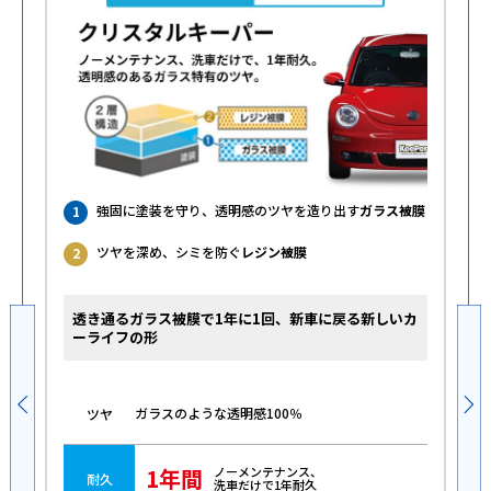
強固に塗装を守り、透明感のツヤを造り出す
ガラス被膜
1
ツヤを深め、シミを防ぐ
レジン被膜
2
透き通るガラス被膜で1年に1回、新車に戻る新しいカ
ーライフの形
ガラスのような透明感100％
ツヤ
1年間
ノーメンテナンス、
耐久
洗車だけで1年耐久