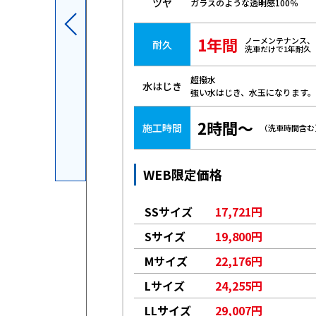
ツヤ
ガラスのような透明感100％
1年間
ノーメンテナンス、
耐久
洗車だけで1年耐久
超撥水
水はじき
強い水はじき、水玉になります。
2時間～
施工時間
（洗車時間含む
WEB限定価格
561円
SSサイズ
17,721円
026円
Sサイズ
19,800円
491円
Mサイズ
22,176円
263円
Lサイズ
24,255円
619円
LLサイズ
29,007円