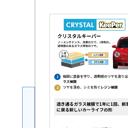
強固に塗装を守り、透明感のツヤを造り出
1
ラス被膜
ツヤを深め、シミを防ぐ
レジン被膜
2
透き通るガラス被膜で1年に1回、新
ベルでキープ
に戻る新しいカーライフの形