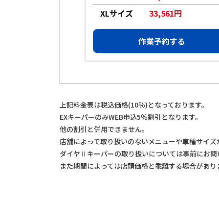
984円
XLサイズ
33,561円
約する
作業予約する
上記料金表は税込価格(10％)となっております。
EXキーパーのみWEB申込5％割引となります。
他の割引と併用できません。
店舗によって取り扱いのないメニューや車種サイズ
ダイヤⅡキーパーの取り扱いについては事前にお問
また期間によっては店頭価格と乖離する場合があり