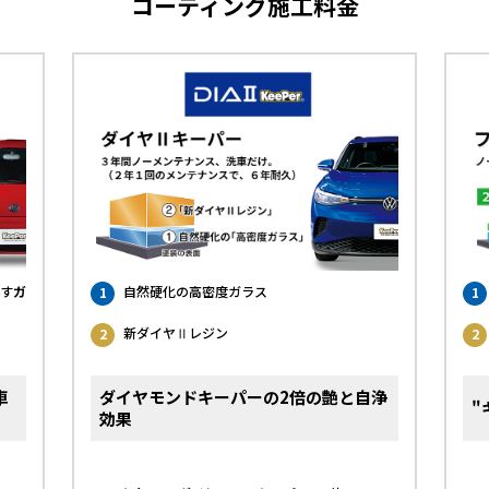
コーティング施工料金
す
ガ
自然硬化の高密度ガラス
1
1
新ダイヤⅡレジン
2
2
車
ダイヤモンドキーパーの2倍の艶と自浄
"
効果