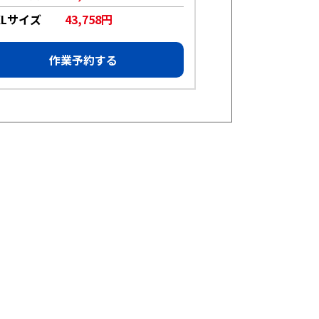
XLサイズ
43,758円
XLサイズ
1
作業予約する
作業