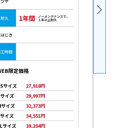
ツヤ
ツヤ
1年間
3年
ノーメンテナンスで、
耐久
耐久
１年以上耐久
水はじき
水はじき
6～
施工時間
施工時間
WEB限定価格
WEB限定価格
SSサイズ
27,918円
SSサイズ
1
Sサイズ
29,997円
Sサイズ
1
Mサイズ
32,373円
Mサイズ
1
Lサイズ
34,551円
Lサイズ
1
LLサイズ
39,204円
LLサイズ
1