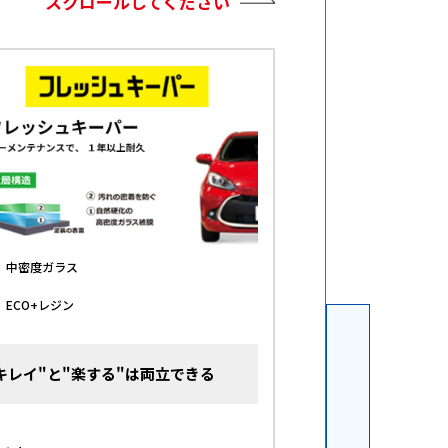
スクロールしてください
中密度ガラス
最新鋭の有機レジ
1
ECO+レジン
高密度ガラス被膜
2
キレイ"と"楽する"は両立できる
EXCESS BEA