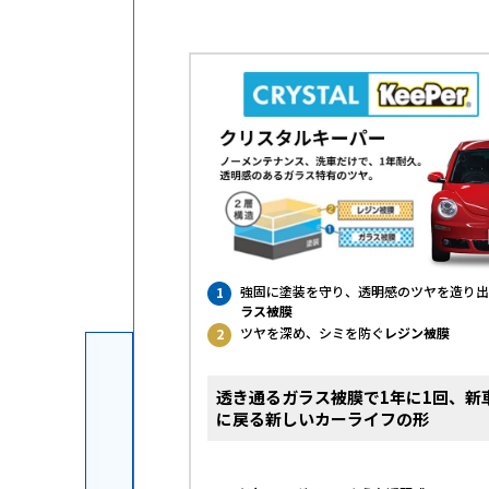
強固に塗装を守り、透明感のツヤを造り出
1
ラス被膜
ツヤを深め、シミを防ぐ
レジン被膜
2
透き通るガラス被膜で1年に1回、新
ベルでキープ
に戻る新しいカーライフの形