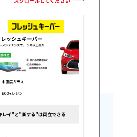
スクロールしてください
中密度ガラス
最新鋭の有機レジ
1
ECO+レジン
高密度ガラス被膜
2
キレイ"と"楽する"は両立できる
EXCESS BEA