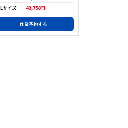
XLサイズ
43,758円
XLサイズ
1
作業予約する
作業