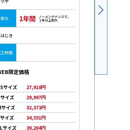
ツヤ
ツヤ
1年間
3年
ノーメンテナンスで、
耐久
耐久
１年以上耐久
水はじき
水はじき
6～
施工時間
施工時間
WEB限定価格
WEB限定価格
SSサイズ
27,918円
SSサイズ
1
Sサイズ
29,997円
Sサイズ
1
Mサイズ
32,373円
Mサイズ
1
Lサイズ
34,551円
Lサイズ
1
LLサイズ
39,204円
LLサイズ
1