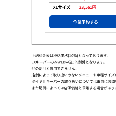
984円
XLサイズ
33,561円
約する
作業予約する
上記料金表は税込価格(10％)となっております。
EXキーパーのみWEB申込5％割引となります。
他の割引と併用できません。
店舗によって取り扱いのないメニューや車種サイズ
ダイヤⅡキーパーの取り扱いについては事前にお問
また期間によっては店頭価格と乖離する場合があり