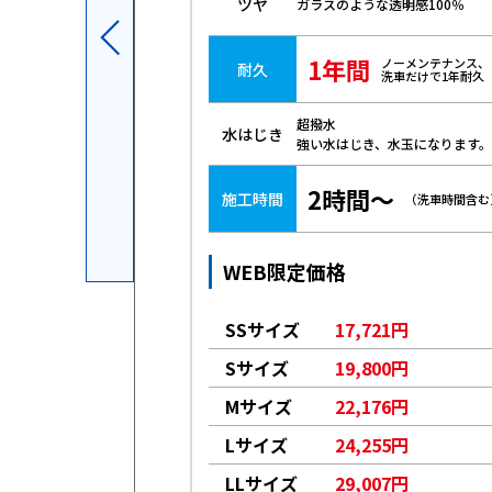
ツヤ
ガラスのような透明感100％
1年間
ノーメンテナンス、
耐久
洗車だけで1年耐久
超撥水
水はじき
強い水はじき、水玉になります。
2時間～
施工時間
（洗車時間含む
WEB限定価格
561円
SSサイズ
17,721円
026円
Sサイズ
19,800円
491円
Mサイズ
22,176円
263円
Lサイズ
24,255円
619円
LLサイズ
29,007円