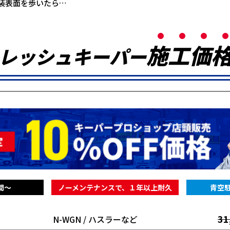
装表面を歩いたら…
施
工
価
レッシュキーパー
間～
ノーメンテナンスで、１年以上耐久
青空
31
N-WGN / ハスラーなど