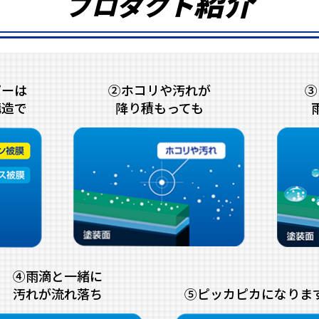
紹
介
プロダクト
パーは
②ホコリや汚れが
③
構造で
降り積もっても
④雨滴と一緒に
汚れが流れ落ち
⑤ピッカピカになりま