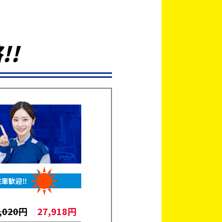
格
!!
駐車歓迎‼
,020円
27,918円