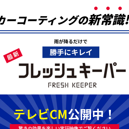
新
常
識
!
カーコーティングの
テレビCM
公開中！
驚きの効果を楽しい実証映像でご覧ください