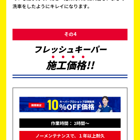
洗車をしたようにキレイになります。
その4
フレッシュキーパー
施
工
価
格
!!
作業時間： 2時間～
ノーメンテナンスで、１年以上耐久