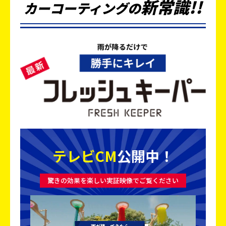
新
常
識
!!
カーコーティングの
テレビCM
公開中！
驚きの効果を楽しい実証映像でご覧ください