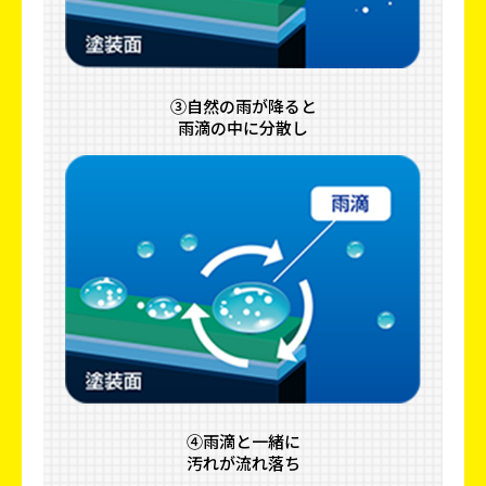
③自然の雨が降ると
雨滴の中に分散し
④雨滴と一緒に
汚れが流れ落ち