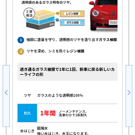
強固に塗装を守り、透明感のツヤを造り出す
ガラス被膜
1
ツヤを深め、シミを防ぐ
レジン被膜
2
透き通るガラス被膜で1年に1回、新車に戻る新しいカ
ーライフの形
ガラスのような透明感100％
ツヤ
1年間
ノーメンテナンス、
耐久
洗車だけで1年耐久
超撥水
水はじき
強い水はじき、水玉になります。