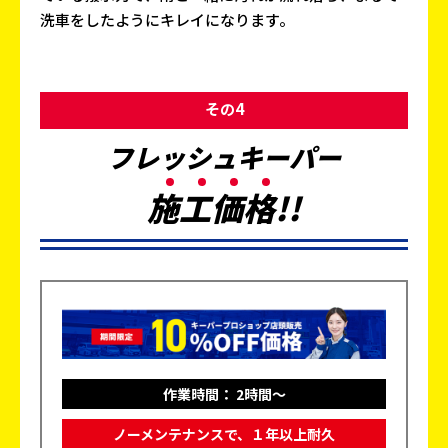
洗車をしたようにキレイになります。
その4
フレッシュキーパー
施
工
価
格
!!
作業時間： 2時間～
ノーメンテナンスで、１年以上耐久