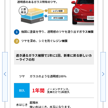
強固に塗装を守り、透明感のツヤを造り出す
ガラス被膜
1
ツヤを深め、シミを防ぐ
レジン被膜
2
透き通るガラス被膜で1年に1回、新車に戻る新しいカ
ーライフの形
ガラスのような透明感100％
ツヤ
1年間
ノーメンテナンス、
耐久
洗車だけで1年耐久
超撥水
水はじき
強い水はじき、水玉になります。