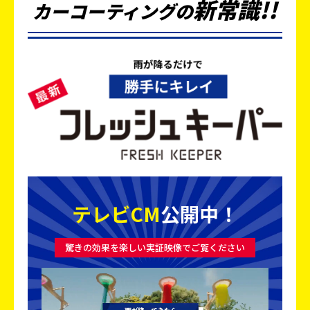
新
常
識
!!
カーコーティングの
テレビCM
公開中！
驚きの効果を楽しい実証映像でご覧ください