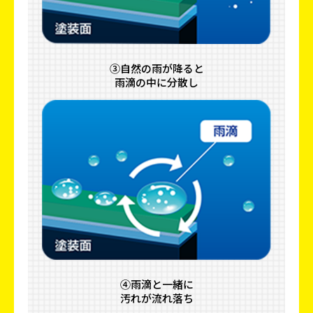
③自然の雨が降ると
雨滴の中に分散し
④雨滴と一緒に
汚れが流れ落ち