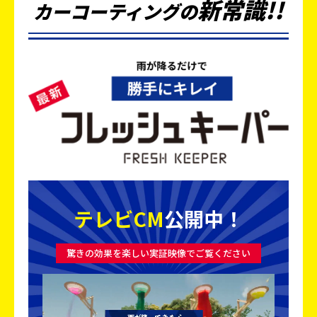
新
常
識
!!
カーコーティングの
テレビCM
公開中！
驚きの効果を楽しい実証映像でご覧ください