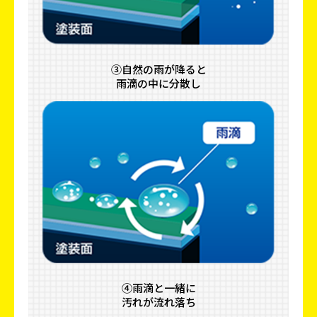
③自然の雨が降ると
雨滴の中に分散し
④雨滴と一緒に
汚れが流れ落ち