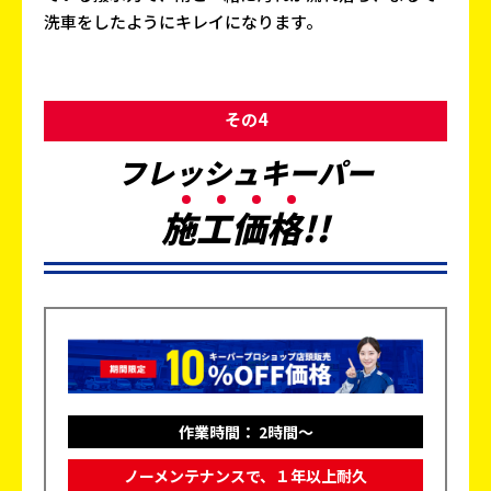
洗車をしたようにキレイになります。
その4
フレッシュキーパー
施
工
価
格
!!
作業時間： 2時間～
ノーメンテナンスで、１年以上耐久