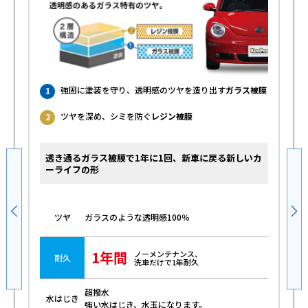
強固に塗装を守り、透明感のツヤを造り出す
ガラス被膜
1
ツヤを深め、シミを防ぐ
レジン被膜
2
透き通るガラス被膜で1年に1回、新車に戻る新しいカ
ーライフの形
ガラスのような透明感100％
ツヤ
1年間
ノーメンテナンス、
耐久
洗車だけで1年耐久
超撥水
水はじき
強い水はじき、水玉になります。