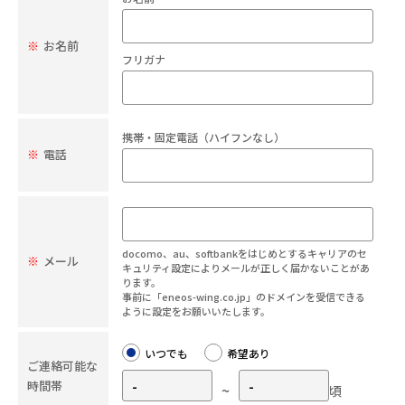
※
お名前
フリガナ
携帯・固定電話（ハイフンなし）
※
電話
docomo、au、softbankをはじめとするキャリアのセ
※
メール
キュリティ設定によりメールが正しく届かないことがあ
ります。
事前に「eneos-wing.co.jp」のドメインを受信できる
ように設定をお願いいたします。
いつでも
希望あり
ご連絡可能な
時間帯
~
頃