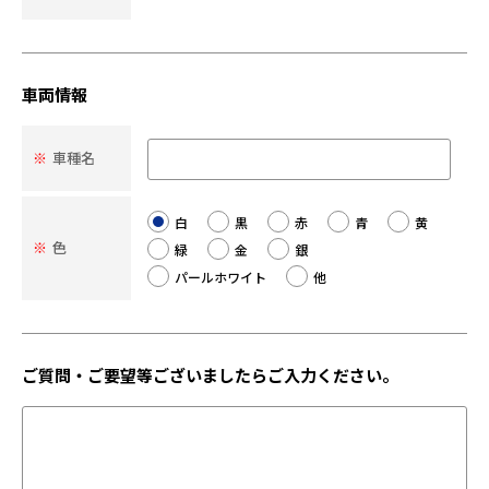
車両情報
※
車種名
白
黒
赤
青
黄
※
色
緑
金
銀
パールホワイト
他
ご質問・ご要望等ございましたらご入力ください。