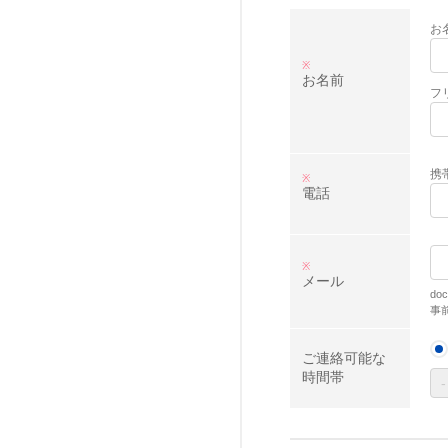
お
※
お名前
フ
携
※
電話
※
メール
d
事
ご連絡
可能な
時間帯