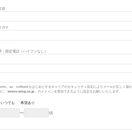
名前
リガナ
帯・固定電話（ハイフンなし）
ocomo、au、softbankをはじめとするキャリアのセキュリティ設定によりメールが正しく
前に「
eneos-wing.co.jp
」のドメインを受信できるように設定をお願いいたします。
いつでも
希望あり
〜
頃