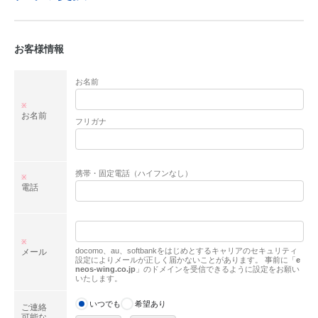
お客様情報
お名前
※
お名前
フリガナ
携帯・固定電話（ハイフンなし）
※
電話
※
docomo、au、softbankをはじめとするキャリアのセキュリティ
メール
設定によりメールが正しく届かないことがあります。
事前に「
e
neos-wing.co.jp
」のドメインを受信できるように設定をお願い
いたします。
いつでも
希望あり
ご連絡
可能な