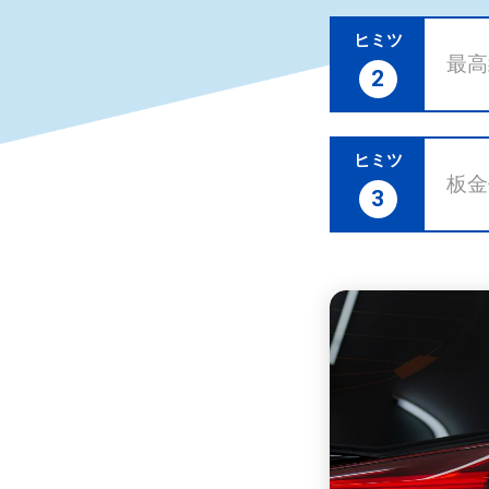
ヒミツ
最高
2
ヒミツ
板金
3