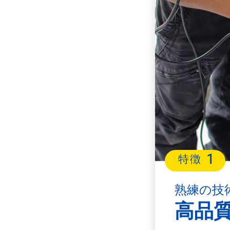
1
特徴
熟練の技
高品