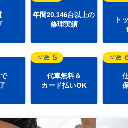
質
年間20,146台以上の
ト
げ
修理実績
5
特徴
特徴
日で
代車無料＆
了
カード払いOK