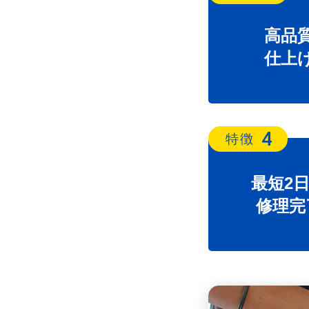
高品
仕上
4
特徴
最短2
修理完