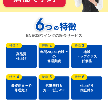
ENEOSウイングの板金サービス
1
2
3
特徴
特徴
特徴
年間20,146台以上
地域
高品質
の
トップクラス
仕上げ
修理実績
低価格
4
5
6
特徴
特徴
特徴
最短即日〜で
代車無料＆
仕上がり
修理完了
カード払いOK
保証付き