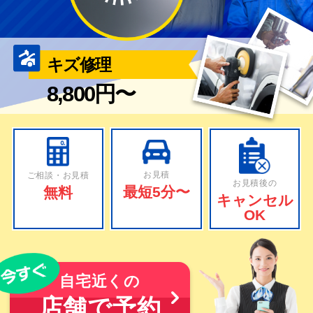
キズ修理
8,800円〜
お見積
ご相談・お見積
お見積後の
最短5分〜
無料
キャンセル
OK
自宅近くの
店舗で予約