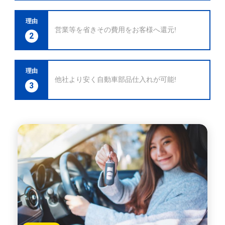
理由
営業等を省きその費用をお客様へ還元!
2
理由
他社より安く自動車部品仕入れが可能!
3