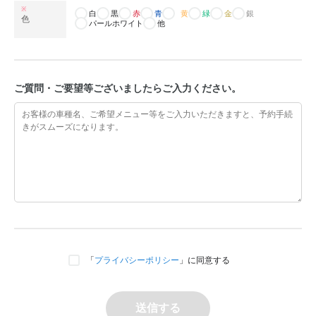
※
白
黒
赤
青
黄
緑
金
銀
色
パールホワイト
他
ご質問・ご要望等ございましたらご入力ください。
「
プライバシーポリシー
」に同意する
送信する