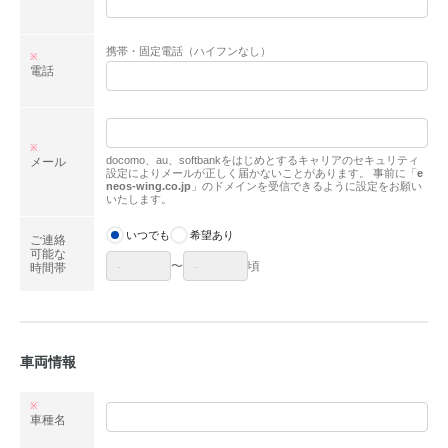
携帯・固定電話（ハイフンなし）
※
電話
※
docomo、au、softbankをはじめとするキャリアのセキュリティ
メール
設定によりメールが正しく届かないことがあります。
事前に「
e
neos-wing.co.jp
」のドメインを受信できるように設定をお願い
いたします。
いつでも
希望あり
ご連絡
可能な
〜
頃
時間帯
車両情報
※
車種名