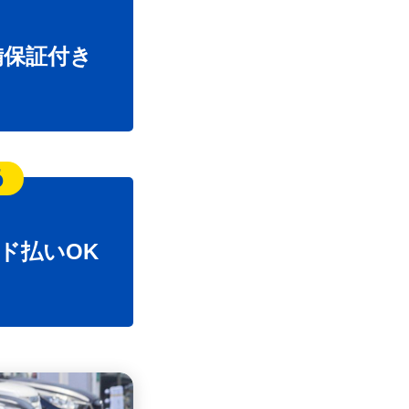
備保証付き
6
ド払いOK