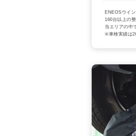
ENEOSウイ
160台以上の
当エリアの中
※車検実績は2