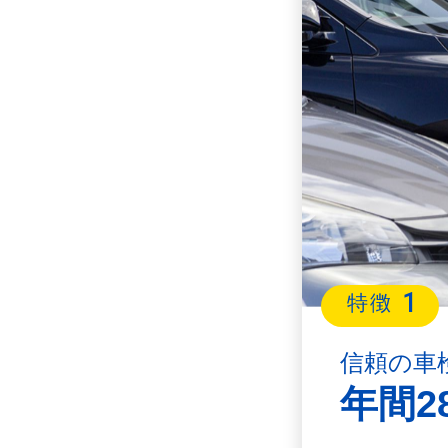
1
特徴
信頼の車
年間2