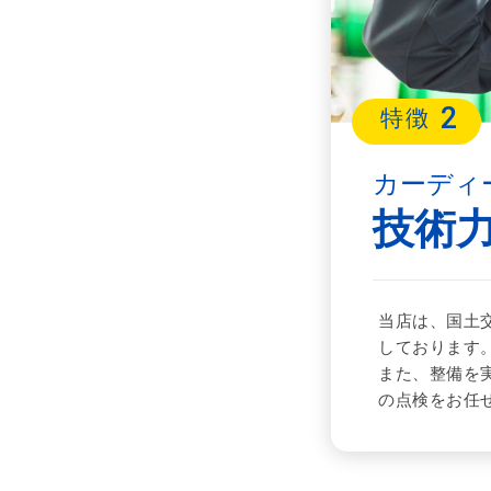
2
特徴
カーディ
技術
当店は、国土
しております
また、整備を
の点検をお任