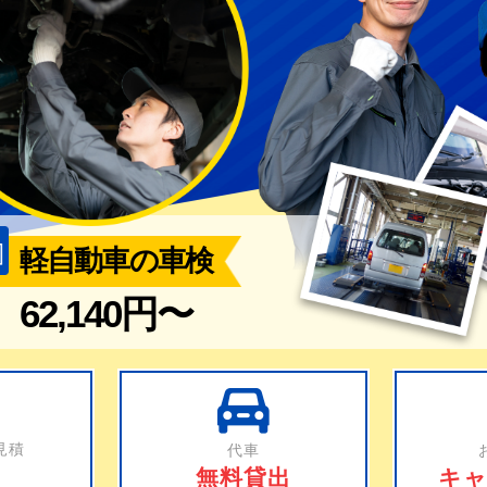
軽自動車の車検
62,140円〜
見積
代車
無料貸出
キャ