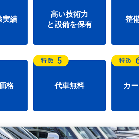
高い技術力
検実績
整
と設備を保有
5
特徴
特徴
価格
代車無料
カー