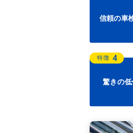
信頼の車
4
特徴
驚きの低