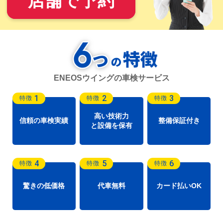
店舗で予約
ENEOSウイングの車検サービス
1
2
3
特徴
特徴
特徴
高い技術力
信頼の車検実績
整備保証付き
と設備を保有
4
5
6
特徴
特徴
特徴
驚きの低価格
代車無料
カード払いOK