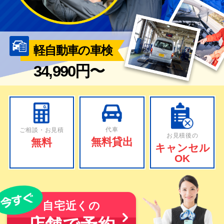
軽自動車の車検
34,990円〜
代車
ご相談・お見積
お見積後の
無料貸出
無料
キャンセル
OK
自宅近くの