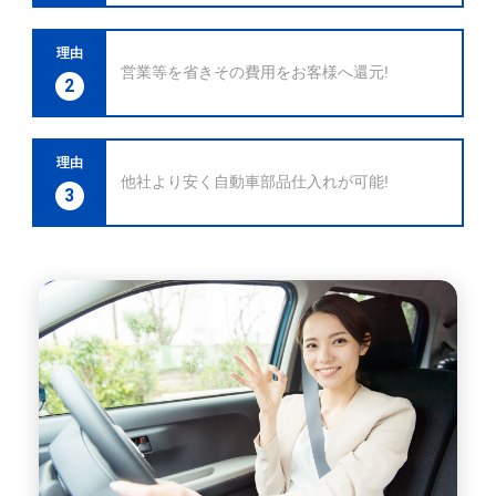
理由
営業等を省きその費用をお客様へ還元!
2
理由
他社より安く自動車部品仕入れが可能!
3