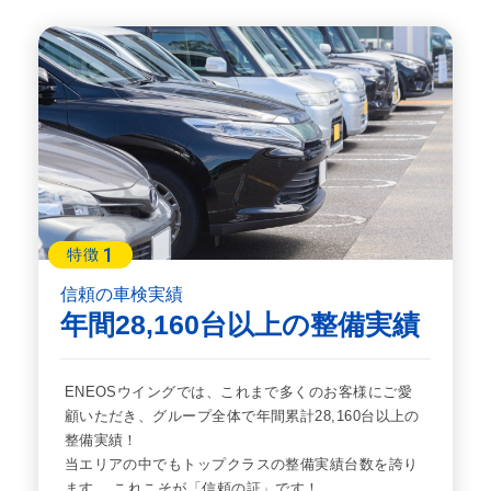
1
特徴
信頼の車検実績
年間28,160台以上の整備実績
ENEOSウイングでは、これまで多くのお客様にご愛
顧いただき、グループ全体で年間累計28,160台以上の
整備実績！
当エリアの中でもトップクラスの整備実績台数を誇り
ます。 これこそが「信頼の証」です！