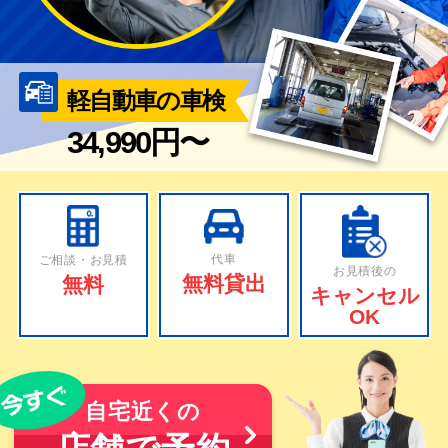
軽自動車の車検
34,990円〜
代車
ご相談・お見積
お見積後の
無料貸出
無料
キャンセル
OK
自宅近くの