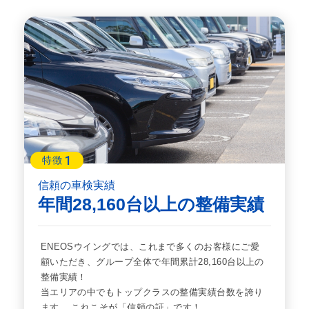
1
特徴
信頼の車検実績
年間28,160台以上の整備実績
ENEOSウイングでは、これまで多くのお客様にご愛
顧いただき、グループ全体で年間累計28,160台以上の
整備実績！
当エリアの中でもトップクラスの整備実績台数を誇り
ます。 これこそが「信頼の証」です！