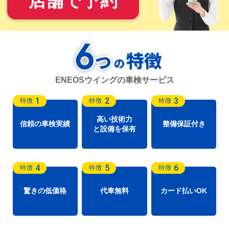
店舗で予約
ENEOSウイングの車検サービス
1
2
3
特徴
特徴
特徴
高い技術力
信頼の車検実績
整備保証付き
と設備を保有
4
5
6
特徴
特徴
特徴
驚きの低価格
代車無料
カード払いOK