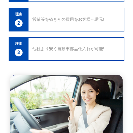
理由
営業等を省きその費用をお客様へ還元!
2
理由
他社より安く自動車部品仕入れが可能!
3