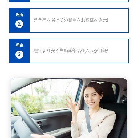
理由
営業等を省きその費用をお客様へ還元!
2
理由
他社より安く自動車部品仕入れが可能!
3