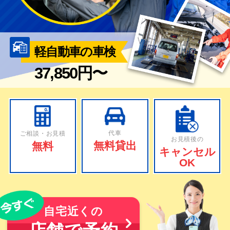
軽自動車の車検
37,850円〜
代車
ご相談・お見積
お見積後の
無料貸出
無料
キャンセル
OK
自宅近くの