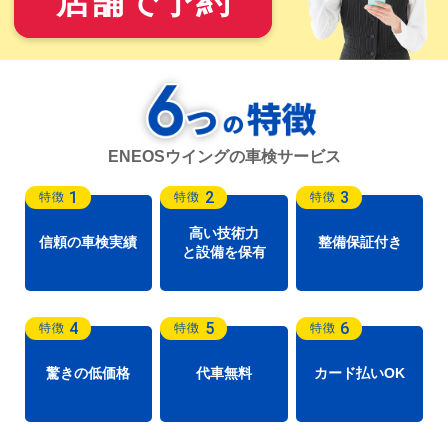
店舗で予約
ENEOSウイングの車検サービス
1
2
3
特徴
特徴
特徴
高い技術力
信頼の車検実績
整備保証付き
と設備を保有
4
5
6
特徴
特徴
特徴
驚きの低価格
代車無料
カード払いOK