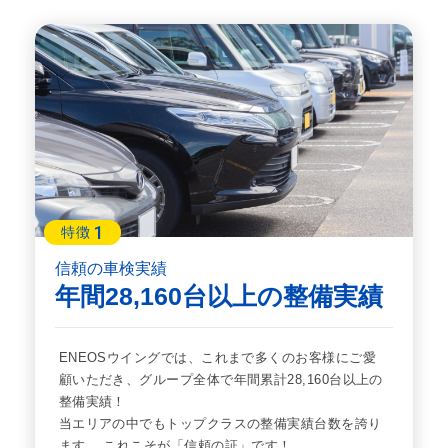
1
特徴
信頼の車検実績
年間28,160台以上の整備実績
ENEOSウイングでは、これまで多くのお客様にご愛
顧いただき、グループ全体で年間累計28,160台以上の
整備実績！
当エリアの中でもトップクラスの整備実績台数を誇り
ます。 これこそが「信頼の証」です！