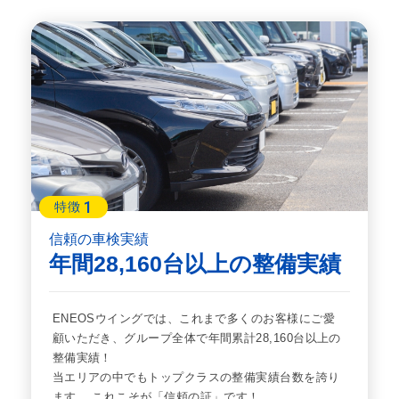
1
特徴
信頼の車検実績
年間28,160台以上の整備実績
ENEOSウイングでは、これまで多くのお客様にご愛
顧いただき、グループ全体で年間累計28,160台以上の
整備実績！
当エリアの中でもトップクラスの整備実績台数を誇り
ます。 これこそが「信頼の証」です！