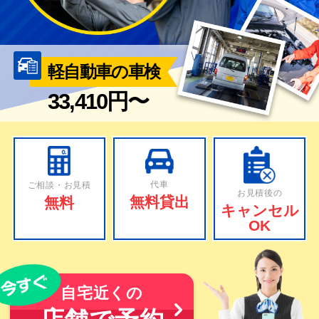
軽自動車の車検
33,410円〜
代車
ご相談・お見積
お見積後の
無料貸出
無料
キャンセル
OK
自宅近くの