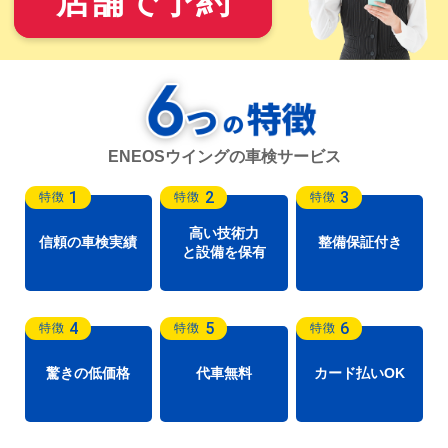
店舗で予約
ENEOSウイングの車検サービス
1
2
3
特徴
特徴
特徴
高い技術力
信頼の車検実績
整備保証付き
と設備を保有
4
5
6
特徴
特徴
特徴
驚きの低価格
代車無料
カード払いOK