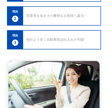
理由
営業等を省きその費用をお客様へ還元!
2
理由
他社より安く自動車部品仕入れが可能!
3