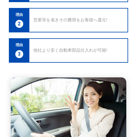
理由
営業等を省きその費用をお客様へ還元!
2
理由
他社より安く自動車部品仕入れが可能!
3