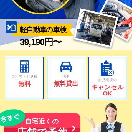
軽自動車の車検
39,190円〜
代車
ご相談・お見積
お見積後の
無料貸出
無料
キャンセル
OK
自宅近くの