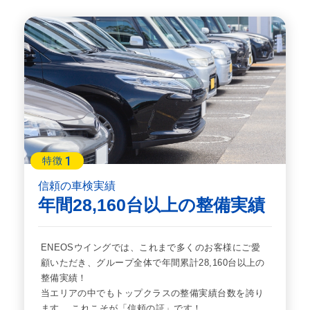
1
特徴
信頼の車検実績
年間28,160台以上の整備実績
ENEOSウイングでは、これまで多くのお客様にご愛
顧いただき、グループ全体で年間累計28,160台以上の
整備実績！
当エリアの中でもトップクラスの整備実績台数を誇り
ます。 これこそが「信頼の証」です！