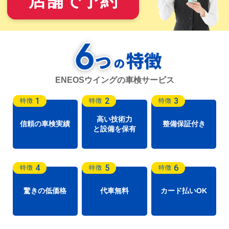
店舗で予約
ENEOSウイングの車検サービス
1
2
3
特徴
特徴
特徴
高い技術力
信頼の車検実績
整備保証付き
と設備を保有
4
5
6
特徴
特徴
特徴
驚きの低価格
代車無料
カード払いOK